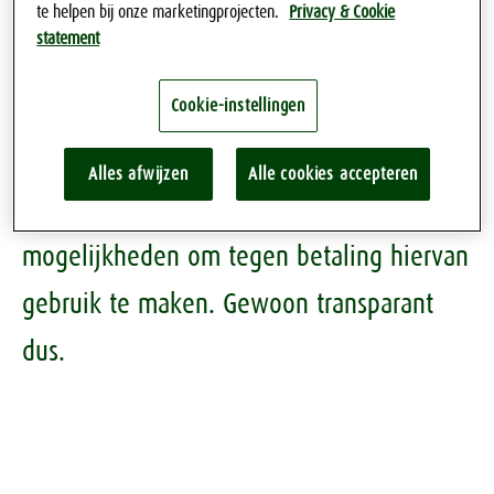
te helpen bij onze marketingprojecten.
Privacy & Cookie
goed prijs
statement
De Klok Bier heeft een transparante prijs.
Cookie-instellingen
Dat wil zeggen een vaste netto prijs voor
het bier.
Indien aanvullende
Alles afwijzen
Alle cookies accepteren
ondersteuning gewenst is, zijn er volop
mogelijkheden om tegen betaling hiervan
gebruik te maken. Gewoon transparant
dus.